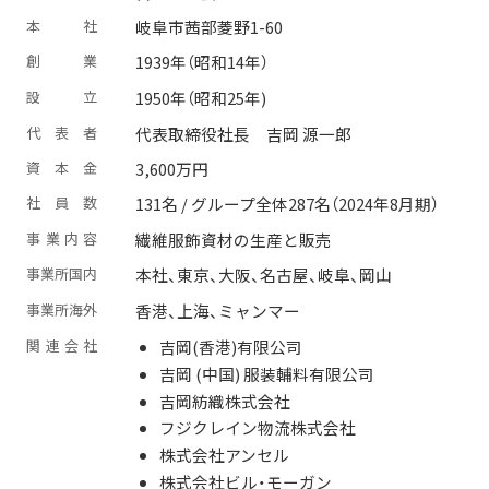
本
社
岐阜市茜部菱野1-60
創
業
1939年（昭和14年）
設
立
1950年（昭和25年)
代
表
者
代表取締役社長 吉岡 源一郎
資
本
金
3,600万円
社
員
数
131名 / グループ全体287名（2024年8月期）
事
業
内
容
繊維服飾資材の生産と販売
事
業
所
国
内
本社、東京、大阪、名古屋、岐阜、岡山
事
業
所
海
外
香港、上海、ミャンマー
関
連
会
社
吉岡(香港)有限公司
吉岡 (中国) 服装輔料有限公司
吉岡紡織株式会社
フジクレイン物流株式会社
株式会社アンセル
株式会社ビル・モーガン