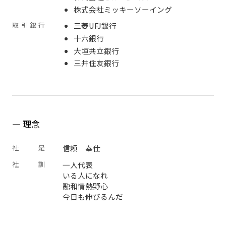
株式会社ミッキーソーイング
取
引
銀
行
三菱UFJ銀行
十六銀行
大垣共立銀行
三井住友銀行
理念
社
是
信頼 奉仕
社
訓
一人代表
いる人になれ
融和情熱野心
今日も伸びるんだ